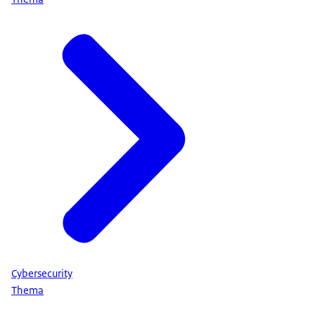
Kritieke entiteiten doen dit
op basis van een eigen risicobeoordeling.
Daarnaast hebben ze een meldplicht.
Een aanzienlijke verstoring van hun essentiële dienst
moet door de kritieke entiteit binnen 24 uur
gemeld worden in een meldportaal van de overheid.
Elk verantwoordelijk ministerie wijst een toezichthouder 
die controleert op de naleving van de verplichtingen
die gelden voor kritieke entiteiten.
De wet regelt ook dat kritieke entiteiten
door de overheid worden ondersteund
bij het verhogen van hun weerbaarheid.
Die ondersteuning kan bestaan uit informatie-uitwisseling
Cybersecurity
het bieden van methodieken
Thema
en weerbaarheid-verhogende instrumenten.