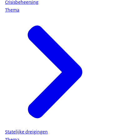
Crisisbeheersing
zodat zij deze kunnen gebruiken
Thema
bij het uitvoeren van de eigen risicobeoordeling.
De kritieke entiteiten worden uiterlijk één maand
na de inwerkingtreding van de wet aangewezen.
Vervolgens wordt ten minste om de vier jaar gekeken
of er aanleiding is om andere entiteiten als kritiek aan te w
Na aanwijzing hebben kritieke entiteiten 10 maanden
de tijd om aan de verplichtingen van de wet te voldoen.
Een van die verplichtingen is een zorgplicht.
Dat betekent dat zij passende maatregelen moeten neme
om verstorende incidenten te voorkomen,
de impact te beperken en snel ervan te herstellen.
Denk aan plannen maken voor crisisbeheersing
of maatregelen nemen voor toegangsbeveiliging.
Statelijke dreigingen
Thema