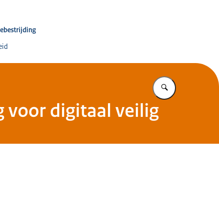
inator Terrorismebestrijding en Veiligheid
ebestrijding
eid
Vul in wat u z
oor digitaal veilig