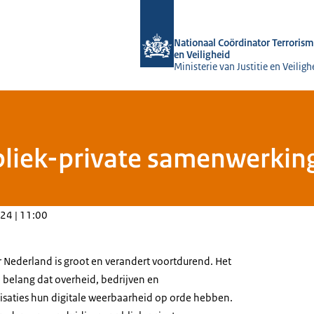
Naar de homepage van Nationaal Coörd
Nationaal Coördinator Terrorism
en Veiligheid
Ministerie van Justitie en Veiligh
liek-private samenwerking v
24 | 11:00
r Nederland is groot en verandert voortdurend. Het
l belang dat overheid, bedrijven en
saties hun digitale weerbaarheid op orde hebben.