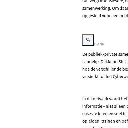
Dat vergt intensievere, 
samenwerking. Om daart
opgesteld voor een pub
Vergroot afbeelding Een wa
Beeld: © ANP
De publiek-private same
Landelijk Dekkend Stels
hoe de verschillende be
versterkt tot het Cyber
In dit netwerk wordt he
informatie - niet allee
crises te leren en snel 
opleiden, trainen en oef