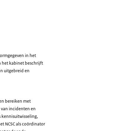
 vormgegeven in het
het kabinet beschrijft
n uitgebreid en
nen bereiken met
m van incidenten en
 kennisuitwisseling,
het NCSC als coördinator