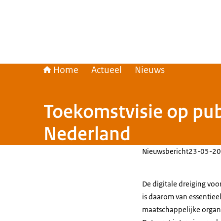
Home
Actueel
Nieuws
Toekomstvisie op pub
Nederland
Nieuwsbericht
23-05-20
De digitale dreiging voo
is daarom van essentiee
maatschappelijke organi