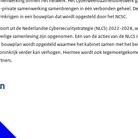
samenwerking binnen het netwerk. Het Cyberweerbaarheidsnetwerk 
ek-private samenwerking samenbrengen in één verbonden geheel. De 
rmkrijgen in een bouwplan dat wordt opgesteld door het NCSC.
oort uit de Nederlandse Cybersecuritystrategie (NLCS) 2022-2028, w
 veilige samenleving zijn opgenomen. Eén van de acties van de NLCS 
n bouwplan wordt opgesteld waarmee het kabinet samen met het bedr
oninkrijk verder kan verhogen. Hiermee wordt ook tegemoetgekome
tners.
n