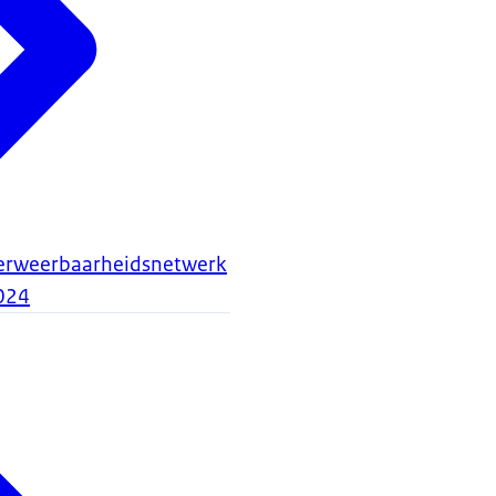
erweerbaarheidsnetwerk
024