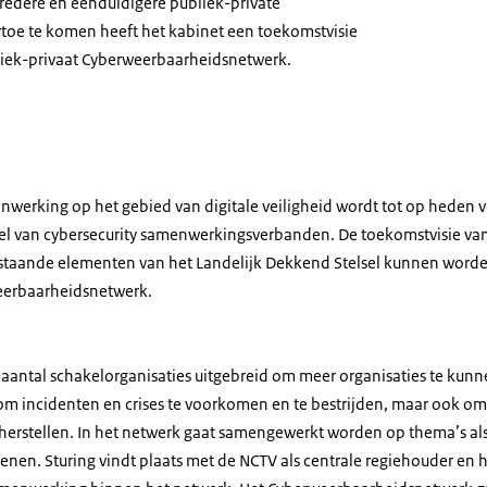
bredere en eenduidigere publiek-private
oe te komen heeft het kabinet een toekomstvisie
liek-privaat Cyberweerbaarheidsnetwerk.
tertaxi op het water met op de achtergrond flatgebouwen en bouwkranen
nwerking op het gebied van digitale veiligheid wordt tot op heden
el van cybersecurity samenwerkingsverbanden. De toekomstvisie van 
staande elementen van het Landelijk Dekkend Stelsel kunnen worde
weerbaarheidsnetwerk.
t aantal schakelorganisaties uitgebreid om meer organisaties te kun
n om incidenten en crises te voorkomen en te bestrijden, maar ook o
te herstellen. In het netwerk gaat samengewerkt worden op thema’s als
enen. Sturing vindt plaats met de NCTV als centrale regiehouder en 