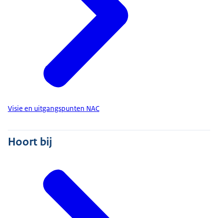
Daarom is opleiden, trainen
en oefenen essentieel.
Het is de kunst om de juiste mensen
op de juiste crisis in te zetten.
Het Nationaal Kernteam Crisiscommunicatie...
is gebaat bij professionele
en goed voorbereide collega's.
Visie en uitgangspunten NAC
Opleiden, trainen en oefenen is wat mij
betreft dan ook een absolute noodzaak.
Hoort bij
Zo werken we aan een ervaren team
van crisisadviseurs...
die elkaar kennen, die elkaar weten te vinden
en die weten wat ze moeten doen.
Zo zijn we voorbereid