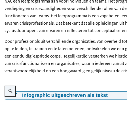
NAC een leerprogramma aan voor individuen en teams. Het progra
verdieping en crisisvaardigheden voor verschillende rollen van de 
functioneren van teams. Het leerprogramma is een zogeheten leer
ervaren crisisprofessionals. Dat betekent dat alle opleidingen u
cyclus doorlopen: van ervaren en reflecteren tot conceptualisere
Door professionals uit verschillende organisaties, van overheid to
op te leiden, te trainen en te laten oefenen, ontwikkelen we een 
een eenduidig 'esprit de corps'. Tegelijkertijd versterken we hierd
van crisisfunctionarissen en organisaties, waarin iedereen vanuit z
verantwoordelijkheid op een hoogwaardig en gelijk niveau de cri
Vergroot afbeelding Online leeromgeving NAC
Infographic uitgeschreven als tekst
Online leeromgeving
Basis: "Ik snap hoe crisisbeheersing natio
Micro-learning en e-learning