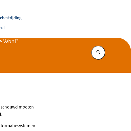
inator Terrorismebestrijding en Veiligheid
ebestrijding
eid
de Wbni?
Vul in wat u z
 beschouwd moeten
d.
informatiesystemen