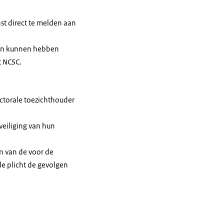
st direct te melden aan
gen kunnen hebben
t NCSC.
ectorale toezichthouder
veiliging van hun
n van de voor de
e plicht de gevolgen