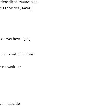
andere dienst waarvan de
le aanbieder’, AAVA).
n de Wet beveiliging
om de continuïteit van
un netwerk- en
ben naast de