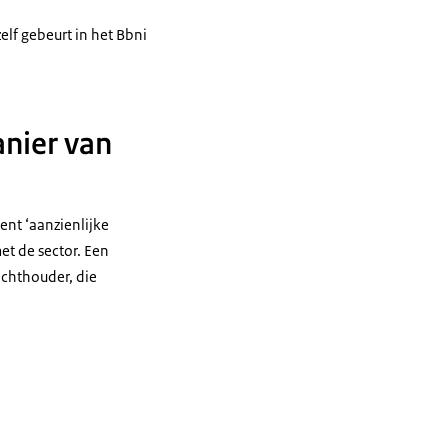
lf gebeurt in het Bbni
nier van
nt ‘aanzienlijke
t de sector. Een
ichthouder, die