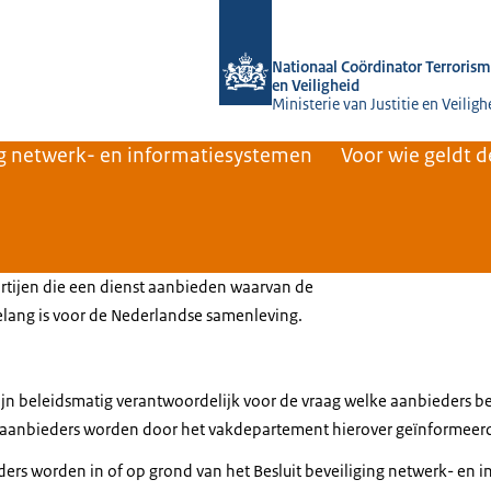
Naar de homepage van Nationaal Coörd
Nationaal Coördinator Terrorism
en Veiligheid
Ministerie van Justitie en Veiligh
ng netwerk- en informatiesystemen
Voor wie geldt 
artijen die een dienst aanbieden waarvan de
belang is voor de Nederlandse samenleving.
jn beleidsmatig verantwoordelijk voor de vraag welke aanbieders
le aanbieders worden door het vakdepartement hierover geïnformeer
ders worden in of op grond van het Besluit beveiliging netwerk- en 