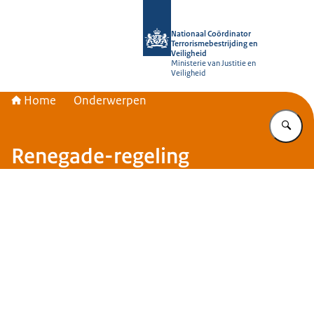
Naar de homepage van Nationaal Coör
Nationaal Coördinator
Terrorismebestrijding en
Veiligheid
Ministerie van Justitie en
Veiligheid
Home
Onderwerpen
Vu
Renegade-regeling