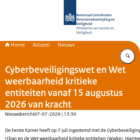
Naar de homepage van Nationaal Coör
Nationaal Coördinator
Terrorismebestrijding en
Veiligheid
Ministerie van Justitie en
Veiligheid
Home
Actueel
Nieuws
Vu
Cyberbeveiligingswet en Wet
weerbaarheid kritieke
entiteiten vanaf 15 augustus
2026 van kracht
Nieuwsbericht
07-07-2026 | 13:30
De Eerste Kamer heeft op 7 juli ingestemd met de Cyberbeveiligi
(Cbw) en de Wet weerbaarheid kritieke entiteiten (Wwke). Hierme