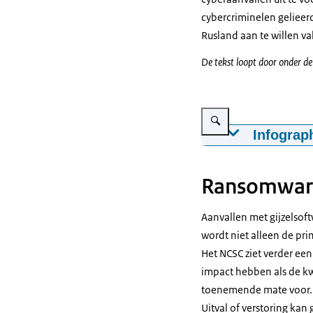
cybercriminelen gelieer
Rusland aan te willen va
De tekst loopt door onder de
Vergroot afbeelding Infogr
Infograp
Het CSBN 2022 g
voor de digital
Ransomware
Beperkingen
Aanvallen met gijzelsof
Nederland he
wordt niet alleen de pri
daarmee van 
Het NCSC ziet verder ee
Risicomanag
impact hebben als de kw
Digitale ris
toenemende mate voor. C
organisaties,
Uitval of verstoring ka
Marktdynamie