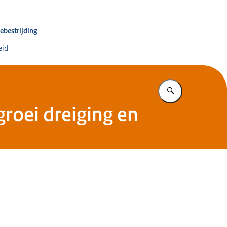
inator Terrorismebestrijding en Veiligheid
ebestrijding
eid
Vul in wat u z
groei dreiging en