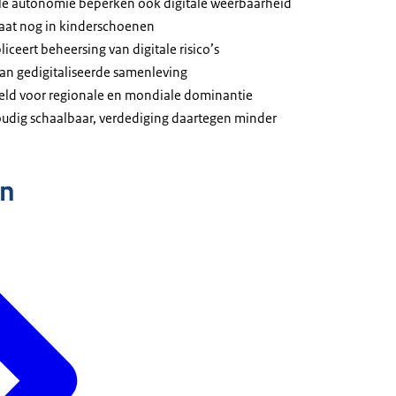
ale autonomie beperken ook digitale weerbaarheid
aat nog in kinderschoenen
eert beheersing van digitale risico’s
 van gedigitaliseerde samenleving
veld voor regionale en mondiale dominantie
udig schaalbaar, verdediging daartegen minder
n