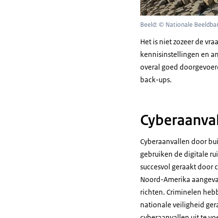
Beeld: © Nationale Beeldba
Het is niet zozeer de vr
kennisinstellingen en a
overal goed doorgevoerd
back-ups.
Cyberaanval
Cyberaanvallen door bui
gebruiken de digitale r
succesvol geraakt door c
Noord-Amerika aangevall
richten. Criminelen heb
nationale veiligheid ge
cyberaanvallen uit te vo