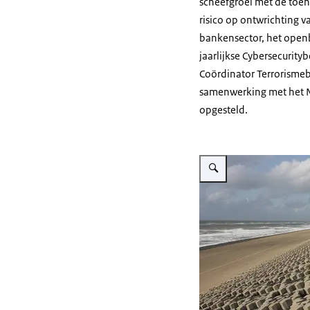
scheefgroei met de toen
risico op ontwrichting 
bankensector, het openba
jaarlijkse Cybersecurit
Coördinator Terrorismebe
samenwerking met het Na
opgesteld.
Vergroot afbeelding Dijk va