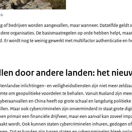
nk
aag of bedrijven worden aangevallen, maar wanneer. Datzelfde geldt 
ndere organisaties. De basismaatregelen op orde hebben helpt, maar 
. Er wordt nog te weinig gewerkt met multifactor authenticatie en 
len door andere landen: het nie
tenlandse inlichtingen- en veiligheidsdiensten zijn niet meer zeld
uimte om geopolitieke voordelen te behalen. Vanuit Rusland zijn mee
yberaanvallen en China heeft op grote schaal en langdurig politieke
en. Maar ook cybercriminelen zijn onverminderd in staat grote digi
ben primair een financiële drijfveer, maar een aanval kan zoveel im
raakt wordt. Ook kunnen staten cybercriminelen inhuren, gedogen o
eren. Dat er banden zijn tussen staten en cybercriminelen bleek onl