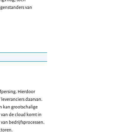
egenstanders van
 zes jaar relevant zijn
fpersing. Hierdoor
ere digitalisering – en
f leveranciers daarvan.
n kan grootschalige
 van de cloud komt in
ement binnen en tussen
van bedrijfsprocessen.
n niet getroffen.
ctoren.