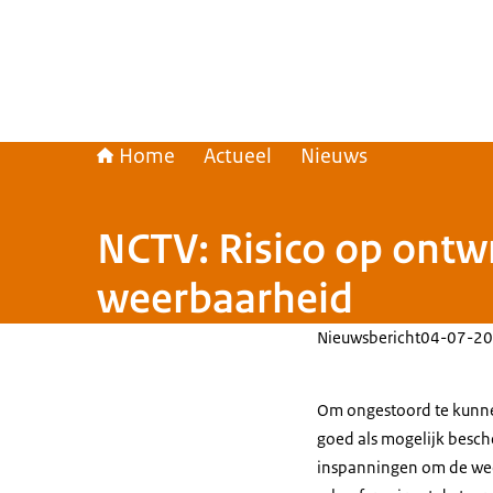
Home
Actueel
Nieuws
NCTV: Risico op ontwr
weerbaarheid
Nieuwsbericht
04-07-20
Om ongestoord te kunne
goed als mogelijk besch
inspanningen om de weer