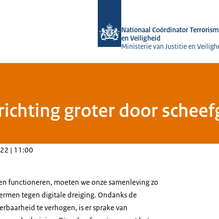
Naar de homepage van Nationaal Coörd
Nationaal Coördinator Terrorism
en Veiligheid
Ministerie van Justitie en Veiligh
ichting groter door scheef
22 | 11:00
n functioneren, moeten we onze samenleving zo
ermen tegen digitale dreiging. Ondanks de
baarheid te verhogen, is er sprake van