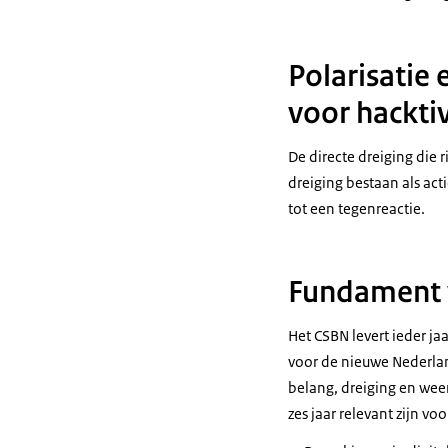
Op digitale 
samen. Hier i
Polarisatie
Risico’s als
De Nederland
voor hackti
Die afhankel
kwaadwillen
De directe dreiging die 
Digitale rui
dreiging bestaan als act
Staten gebru
tot een tegenreactie.
belangen. Cy
Cyberaanval
Zware cyberc
Fundament v
lucratiever 
Het CSBN levert ieder j
Scheefgroei dr
voor de nieuwe Nederlan
Om als maatsch
belang, dreiging en wee
digitale dreigi
zes jaar relevant zijn vo
dreiging.