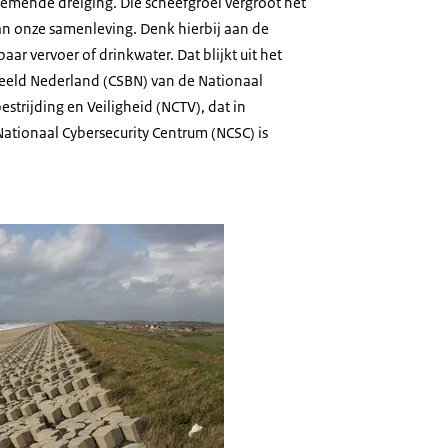
emende dreiging. Die scheefgroei vergroot het
van onze samenleving. Denk hierbij aan de
ar vervoer of drinkwater. Dat blijkt uit het
ybeeld Nederland (CSBN) van de Nationaal
strijding en Veiligheid (NCTV), dat in
tionaal Cybersecurity Centrum (NCSC) is
n stenen achter zee en strand