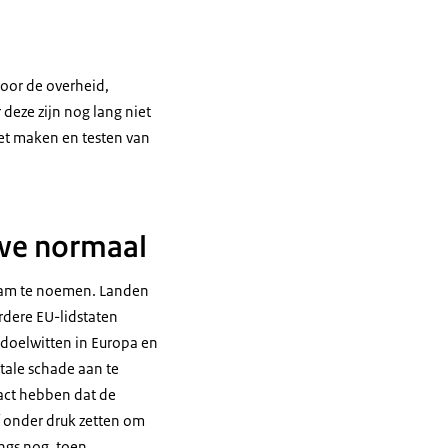
voor de overheid,
deze zijn nog lang niet
het maken en testen van
uwe normaal
zaam te noemen. Landen
rdere EU-lidstaten
 doelwitten in Europa en
tale schade aan te
pact hebben dat de
f onder druk zetten om
angs nog, toen