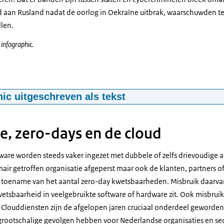
d aan Rusland nadat de oorlog in Oekraïne uitbrak, waarschuwden t
llen.
 infographic.
aphic CSBN 2022
hic uitgeschreven als tekst
eeft inzicht in de strategische thema’s die nu en de komende vier tot
e veiligheid van Nederland.
, zero-days en de cloud
 in digitale autonomie beperken ook digitale weerbaarheid
tware worden steeds vaker ingezet met dubbele of zelfs drievoudige a
eft beperkte keuzemogelijkheden om de richting te bepalen van verd
mair getroffen organisatie afgeperst maar ook de klanten, partners o
digitale weerbaarheid.
n toename van het aantal zero-day kwetsbaarheden. Misbruik daarva
ement staat nog in kinderschoenen
etsbaarheid in veelgebruikte software of hardware zit. Ook misbruik
ico’s hebben nog geen structurele plaats in het bredere risicomanag
louddiensten zijn de afgelopen jaren cruciaal onderdeel geworden 
 sectoren en landen. Risico’s zijn vaak niet in beeld, basismaatregele
n grootschalige gevolgen hebben voor Nederlandse organisaties en se
k compliceert beheersing van digitale risico’s