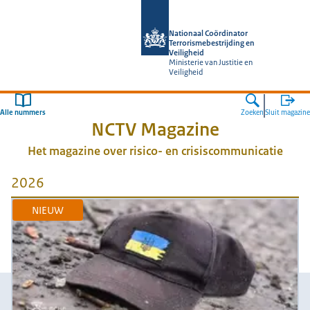
Naar de homepage van Nationaal Coör
Nationaal Coördinator
Terrorismebestrijding en
Veiligheid
Ministerie van Justitie en
Veiligheid
Alle nummers
Zoeken
Sluit magazine
NCTV Magazine
Het magazine over risico- en crisiscommunicatie
2026
NIEUW