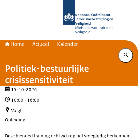
Naar de homepage van Nationaal Coör
Nationaal Coördinator
Terrorismebestrijding en
Veiligheid
Ministerie van Justitie en
Veiligheid
Home
Actueel
Kalender
Vu
Politiek-bestuurlijke
crisissensitiviteit
15-10-2026
10:00
-
16:00
Volgt
Opleiding
Deze blended training richt zich op het vroegtijdig herkennen