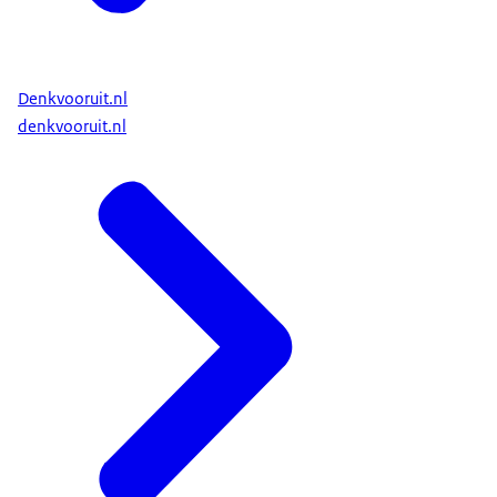
verantwoordelijkheid voor nationale veiligheid.
De focus ligt op risicobeheersing, geen risico-
uitsluiting. Want absolute veiligheid bestaat
Denkvooruit.nl
niet. Wel kunnen we de kans op een dreiging
denkvooruit.nl
verkleinen, en de mogelijke impact ervan
verminderen.
De inzet van iedereen is nodig. Van de overheid,
maar juist ook van burgers, bedrijven en
maatschappelijke organisaties. Samen zijn we
verantwoordelijk voor onze veiligheid. En alleen
zo verhogen we onze weerbaarheid.
Met deze strategie zorgen we voor een weerbaar
en veerkrachtig Koninkrijk. Want onze veiligheid
verdient de sterkste vorm van bescherming.
Kijk op www.rijksoverheid.nl/veiligheidsstrategie
om meer te lezen (in beeld)