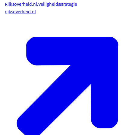
Rijksoverheid.nl/veiligheidsstrategie
Dit zijn de uitgangspunten van de strategie. Zij
rijksoverheid.nl
bepalen de koers voor de komende zes jaar:
De strategie geeft richting aan wat we gaan
doen op nationale veiligheid. En het vormt de
kapstok voor hoe dit vervolgens wordt
uitgevoerd. Voor moedwillige en niet-
moedwillige dreigingen, altijd in samenhang
bekeken.
Wij kijken verder dan onze eigen grenzen.
Buitenlandse en binnenlandse veiligheid zijn
onlosmakelijk met elkaar verbonden.
Dreigingen starten of stoppen niet bij onze
grenzen.
De strategie biedt de koers voor het hele
Koninkrijk. Maar houdt oog voor de verschillen.
En met behoud van ieders eigen