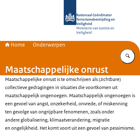
Naar de homepage van Nationaal Coör
Nationaal Coördinator
Terrorismebestrijding en
Veiligheid
Ministerie van Justitie en
Veiligheid
Home
Onderwerpen
Vu
Maatschappelijke onrust
Maatschappelijke onrust is te omschrijven als (zichtbare)
collectieve gedragingen in situaties die voortkomen uit
maatschappelijk ongenoegen. Maatschappelijk ongenoegen is
een gevoel van angst, onzekerheid, onvrede, of miskenning
ten gevolge van ongrijpbare fenomenen, zoals onder
andere globalisering, klimaatverandering, migratie
en ongelijkheid. Het komt voort uit een gevoel van pessimisme.