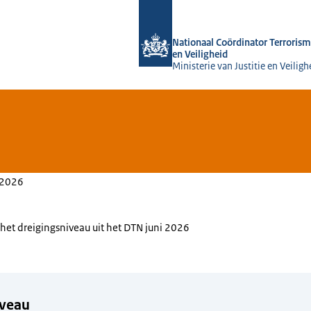
Naar de homepage van Nationaal Coörd
Nationaal Coördinator Terrorism
en Veiligheid
Ministerie van Justitie en Veiligh
-2026
het dreigingsniveau uit het DTN juni 2026
iveau