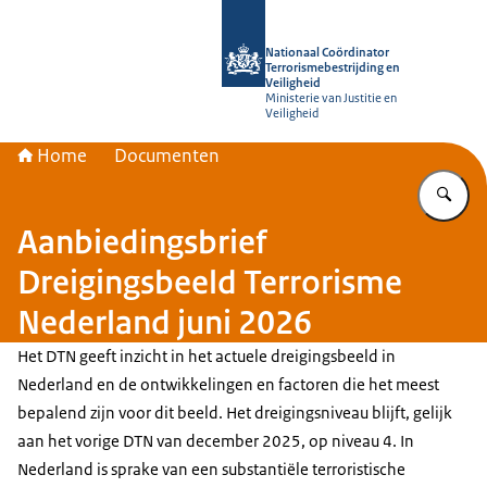
Naar de homepage van Nationaal Coör
Nationaal Coördinator
Terrorismebestrijding en
Veiligheid
Ministerie van Justitie en
Veiligheid
Home
Documenten
Vu
Aanbiedingsbrief
Dreigingsbeeld Terrorisme
Nederland juni 2026
Het DTN geeft inzicht in het actuele dreigingsbeeld in
Nederland en de ontwikkelingen en factoren die het meest
bepalend zijn voor dit beeld. Het dreigingsniveau blijft, gelijk
aan het vorige DTN van december 2025, op niveau 4. In
Nederland is sprake van een substantiële terroristische