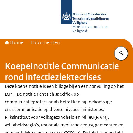
Naar de homepage van Nationaal Coör
Nationaal Coördinator
Terrorismebestrijding en
Veiligheid
Ministerie van Justitie en
Veiligheid
Home
Documenten
Vu
Koepelnotitie Communicatie
rond infectieziektecrises
Deze koepelnotitie is een bijlage bij en een aanvulling op het
LCP-I. De notitie richt zich specifiek op
communicatieprofessionals betrokken bij toekomstige
crisiscommunicatie op diverse niveaus: ministeries,
Rijksinstituut voor Volksgezondheid en Milieu (RIVM),
veiligheidsregio’s, regionale medische centra, gemeenten en
gemeentelijke diensten (zoals GGD’en). De tekst is opgesteld