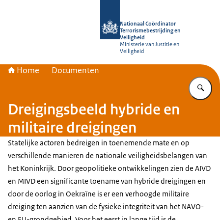
Naar de homepage van Nationaal Coör
Nationaal Coördinator
Terrorismebestrijding en
Veiligheid
Ministerie van Justitie en
Veiligheid
Home
Documenten
Vu
Dreigingsbeeld hybride en
militaire dreigingen
Statelijke actoren bedreigen in toenemende mate en op
verschillende manieren de nationale veiligheidsbelangen van
het Koninkrijk. Door geopolitieke ontwikkelingen zien de AIVD
en MIVD een significante toename van hybride dreigingen en
door de oorlog in Oekraïne is er een verhoogde militaire
dreiging ten aanzien van de fysieke integriteit van het NAVO-
en EU-grondgebied. Voor het eerst in lange tijd is de