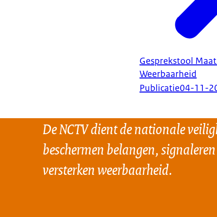
Gesprekstool Maat
Weerbaarheid
Publicatie
04-11-2
De NCTV dient de nationale veilig
beschermen belangen, signaleren
versterken weerbaarheid.