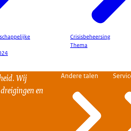
schappelijke
Crisisbeheersing
Thema
024
heid. Wij
Andere talen
Servic
 dreigingen en