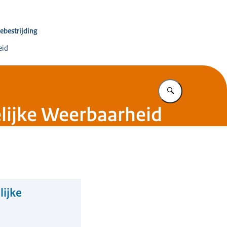
inator Terrorismebestrijding en Veiligheid
ebestrijding
eid
Vul in wat u z
lijke Weerbaarheid
ijke