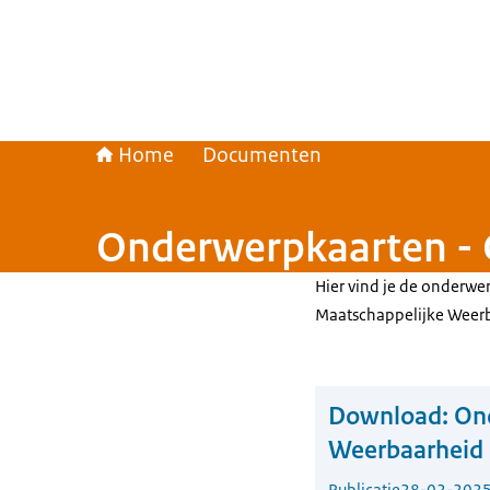
Home
Documenten
Onderwerpkaarten - 
Hier vind je de onderwer
Maatschappelijke Weer
Download:
Ond
Weerbaarheid
Publicatie
28-02-202