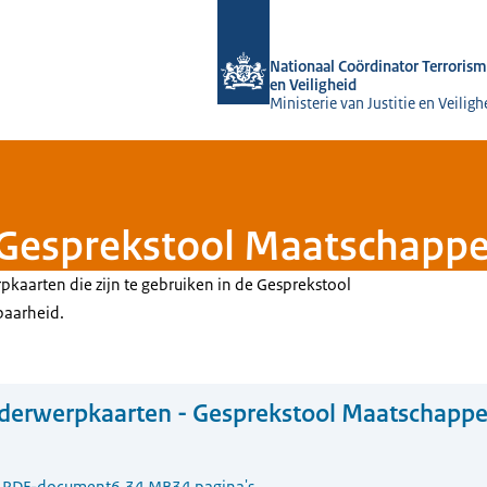
Naar de homepage van Nationaal Coörd
Nationaal Coördinator Terrorism
en Veiligheid
Ministerie van Justitie en Veiligh
Gesprekstool Maatschappe
pkaarten die zijn te gebruiken in de Gesprekstool
baarheid.
erwerpkaarten - Gesprekstool Maatschappel
5
PDF-document
6.34 MB
34 pagina's