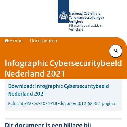
Naar de homepage van Nationaal Coör
Nationaal Coördinator
Terrorismebestrijding en
Veiligheid
Ministerie van Justitie en
Veiligheid
Home
Documenten
Vu
Infographic Cybersecuritybeeld
Nederland 2021
Download:
Infographic Cybersecuritybeeld
Nederland 2021
Publicatie
28-06-2021
PDF-document
612.68 KB
1 pagina
Dit document is een bijlage bij