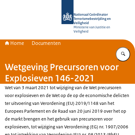
Naar de homepage van Nationaal Coör
Nationaal Coördinator
Terrorismebestrijding en
Veiligheid
Ministerie van Justitie en
Veiligheid
Home
Documenten
Vu
Wetgeving Precursoren voor
Explosieven 146-2021
Wet van 3 maart 2021 tot wijziging van de Wet precursoren
voor explosieven en de Wet op de op de economische delicten
ter uitvoering van Verordening (EU) 2019/1148 van het
Europees Parlement en de Raad van 20 juni 2019 over het op
de markt brengen en het gebruik van precursoren voor
explosieven, tot wijziging van Verordening (EG) nr. 1907/2006
en tot intrekking van Verordening (EU) nr. 98/2013 (PbEU