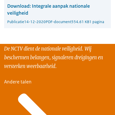
Download:
Integrale aanpak nationale
veiligheid
Publicatie
14-12-2020
PDF-document
554.61 KB
1 pagina
De NCTV dient de nationale veiligheid. Wij
beschermen belangen, signaleren dreigingen en
versterken weerbaarheid.
Andere talen