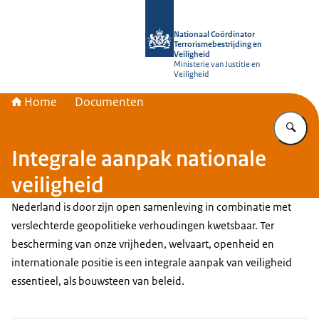
Naar de homepage van Nationaal Coör
Nationaal Coördinator
Terrorismebestrijding en
Veiligheid
Ministerie van Justitie en
Veiligheid
Home
Documenten
Vu
Integrale aanpak nationale
veiligheid
Nederland is door zijn open samenleving in combinatie met
verslechterde geopolitieke verhoudingen kwetsbaar. Ter
bescherming van onze vrijheden, welvaart, openheid en
internationale positie is een integrale aanpak van veiligheid
essentieel, als bouwsteen van beleid.