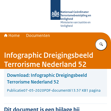
Naar de homepage van Nationaal Coör
Nationaal Coördinator
Terrorismebestrijding en
Veiligheid
Ministerie van Justitie en
Veiligheid
Home
Documenten
Vu
Infographic Dreigingsbeeld
Terrorisme Nederland 52
Download:
Infographic Dreigingsbeeld
Terrorisme Nederland 52
Publicatie
07-05-2020
PDF-document
613.57 KB
1 pagina
Dit document is een bijlage bij