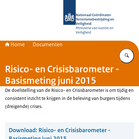
Naar de homepage van Nationaal Coör
Nationaal Coördinator
Terrorismebestrijding en
Veiligheid
Ministerie van Justitie en
Veiligheid
Home
Documenten
Vu
Risico- en Crisisbarometer -
Basismeting juni 2015
De doelstelling van de Risico- en Crisisbarometer is om tijdig en
consistent inzicht te krijgen in de beleving van burgers tijdens
(dreigende) crises.
Download:
Risico- en Crisisbarometer -
Basismeting juni 2015