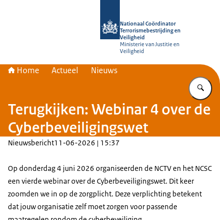
Naar de homepage van Nationaal Coör
Nationaal Coördinator
Terrorismebestrijding en
Veiligheid
Ministerie van Justitie en
Veiligheid
Home
Actueel
Nieuws
Vu
Terugkijken: Webinar 4 over de
Cyberbeveiligingswet
Nieuwsbericht
11-06-2026 | 15:37
Op donderdag 4 juni 2026 organiseerden de NCTV en het NCSC
een vierde webinar over de Cyberbeveiligingswet. Dit keer
zoomden we in op de zorgplicht. Deze verplichting betekent
dat jouw organisatie zelf moet zorgen voor passende
maatregelen rondom de cyberbeveiliging.