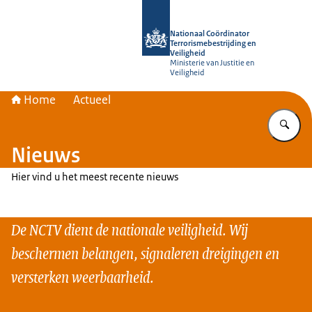
Naar de homepage van Nationaal Coör
Nationaal Coördinator
Terrorismebestrijding en
Veiligheid
Ministerie van Justitie en
Veiligheid
Home
Actueel
Vu
Nieuws
Hier vind u het meest recente nieuws
De NCTV dient de nationale veiligheid. Wij
beschermen belangen, signaleren dreigingen en
versterken weerbaarheid.